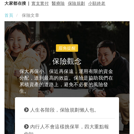
大家都在搜 |
實支實付
醫療險
保險規劃
小額終老
首頁
保險文章
眉角提醒
保險觀念
保大再保小、保近再保遠，運用有限的資金
分配，達到最高的效益。保險是協助我們在
累積資產的道路上，避免不必要的風險發
生。
人生各階段，保險規劃懶人包。
搜尋
內行人不會這樣挑保單，四大重點報