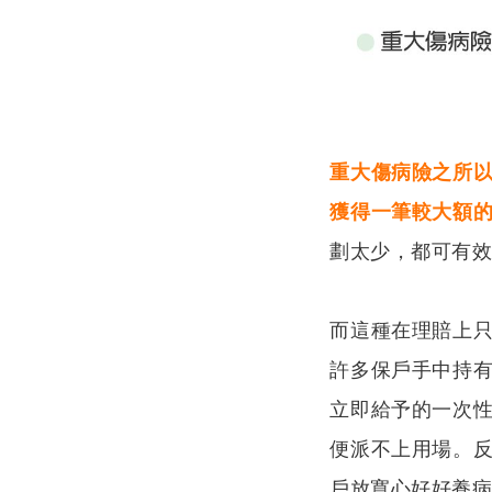
重大傷病險之所
獲得一筆較大額
劃太少，都可有
而這種在理賠上
許多保戶手中持
立即給予的一次
便派不上用場。
戶放寬心好好養