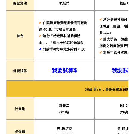
條款寫法
概括式
概括式
搜尋
✔︎
意外傷害可核付「附
✔︎
住院醫療雜費額度最高可規劃
保險金（義齒、輪椅、
達 40 萬（市場目前最高）
具......」
特色
✔︎
給付「特定醫材補助保險
✔︎
重大手術、加護病房
金」、「重大手術慰問保險金」
病房之醫療雜費限額＊2
✗
門診手術每年最多給付 8 次
✔︎
無每年給付次數、金
我要試算$
我要試算
保費試算
30歲 男/女：
舉例保費及保障額
計畫二
HS-20
計畫別
(20萬)
(20萬)
男 $6,713
男 $4,146
年保費