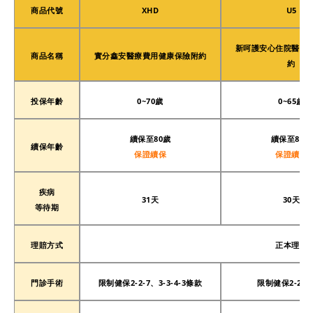
商品代號
XHD
U5
新呵護安心住院醫療
商品名稱
實分鑫安醫療費用健康保險附約
約
投保年齡
0~70歲
0~65歲
續保至80歲
續保至80歲
續保年齡
保證續保
保證續保
疾病
31天
30天
等待期
理賠方式
正本理賠
門診手術
限制健保2-2-7、3-3-4-3條款
限制健保2-2-