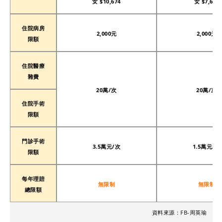
女 $10,674
女 $7,612
住院病房
2,000元
2,000元
限額
住院醫療
雜費
20萬/次
20萬/次
住院手術
限額
門診手術
3.5萬元/次
1.5萬元/次
限額
每年理賠
無限制
無限制
總限額
資料來源：FB-周英瑜