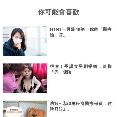
你可能會喜歡
H1N1一月爆49例！你的「醫療
險」賠…
很會！爭議女星劉樂妍，這樣
「弄」保險
瞎毀~花30萬終身醫療保費，住
院只賠3…