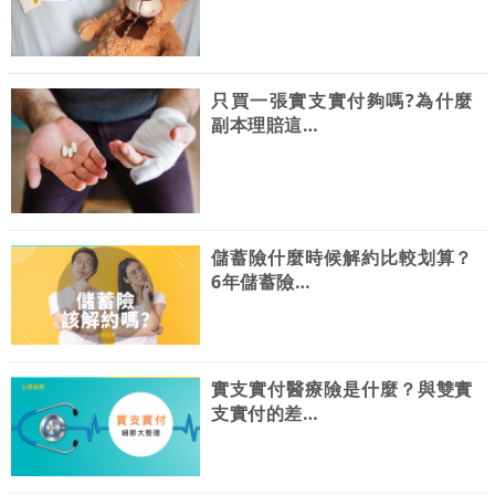
只買一張實支實付夠嗎?為什麼
副本理賠這…
儲蓄險什麼時候解約比較划算？
6年儲蓄險…
實支實付醫療險是什麼？與雙實
支實付的差…