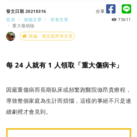
發文日期 20210316
分享
首頁
保險文章
所有文章
73611
重大傷病險
買編－黃志凱所有文章
每 24 人就有 1 人領取「重大傷病卡」
因嚴重傷病而長期臥床或頻繁跑醫院做昂貴療程，
導致整個家庭為生計而煩惱，這樣的事絕不只是連
續劇裡才會見到。