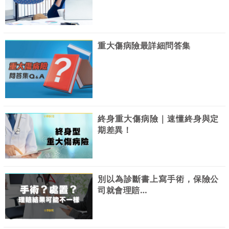
重大傷病險最詳細問答集
終身重大傷病險｜速懂終身與定
期差異！
別以為診斷書上寫手術，保險公
司就會理賠…