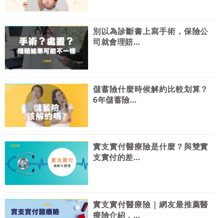
別以為診斷書上寫手術，保險公
司就會理賠…
儲蓄險什麼時候解約比較划算？
6年儲蓄險…
實支實付醫療險是什麼？與雙實
支實付的差…
實支實付醫療險｜網友最推薦醫
療險介紹，…