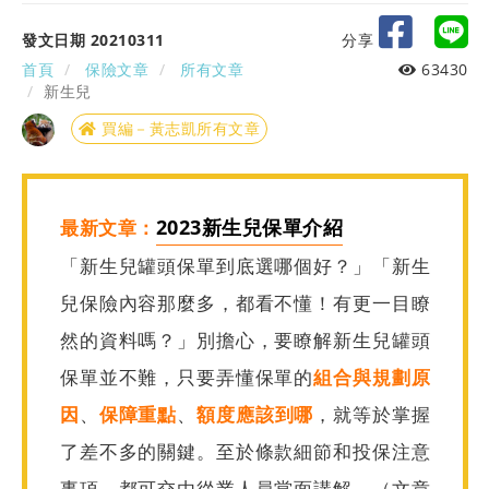
發文日期 20210311
分享
首頁
保險文章
所有文章
63430
新生兒
買編－黃志凱所有文章
2023新生兒保單介紹
最新文章：
「新生兒罐頭保單到底選哪個好？」「新生
兒保險內容那麼多，都看不懂！有更一目瞭
然的資料嗎？」別擔心，要瞭解新生兒罐頭
保單並不難，只要弄懂保單的
組合與規劃原
因
、
保障重點
、
額度應該到哪
，就等於掌握
了差不多的關鍵。至於條款細節和投保注意
事項，都可交由從業人員當面講解。（文章