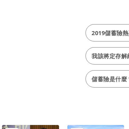
2019儲蓄險
我該將定存解
儲蓄險是什麼