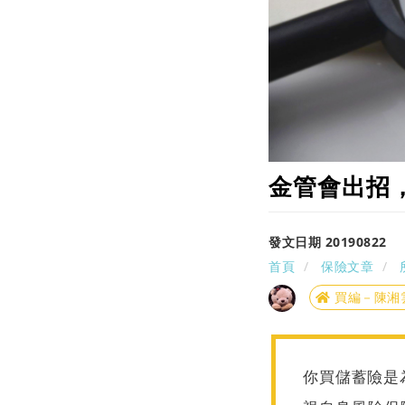
金管會出招
發文日期 20190822
首頁
保險文章
買編－陳湘
你買儲蓄險是