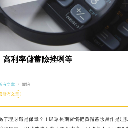
，高利率儲蓄險挫咧等
所有文章
壽險
雲所有文章
為了理財還是保障？！民眾長期習慣把買儲蓄險當作是理