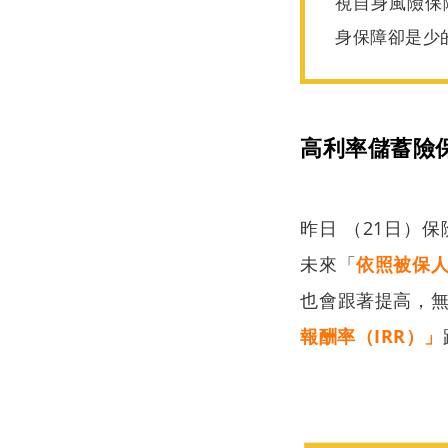
視自身風險保
身保障卻是少的
高利率儲蓄險
昨日 （21日）
未來「
依照被保
也會跟著提高，
報酬率（IRR）」