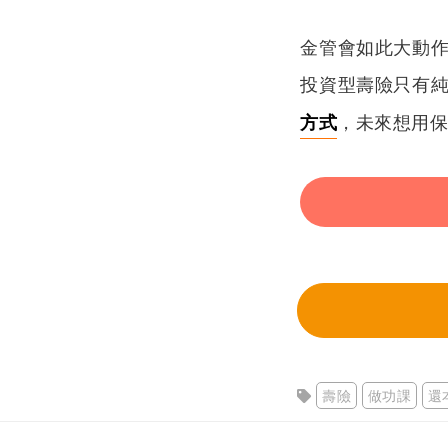
金管會如此大動
投資型壽險只有
方式
，未來想用
壽險
做功課
還