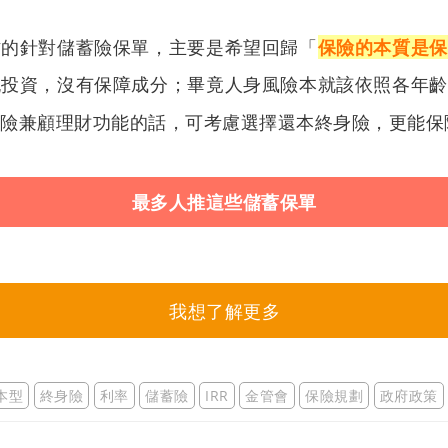
作的針對儲蓄險保單，主要是希望回歸「
保險的本質是保
純投資，沒有保障成分；畢竟人身風險本就該依照各年齡
保險兼顧理財功能的話，可考慮選擇還本終身險，更能保
最多人推這些儲蓄保單
我想了解更多
本型
終身險
利率
儲蓄險
IRR
金管會
保險規劃
政府政策