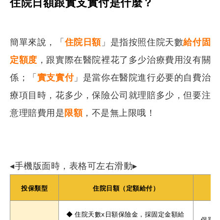
住院日額跟實支實付是什麼？
簡單來說，「
住院日額
」是指按照住院天數
給付固
定額度
，跟實際在醫院裡花了多少治療費用沒有關
係；「
實支實付
」是當你在醫院進行必要的自費治
療項目時，花多少，保險公司就理賠多少，但要注
意理賠費用是
限額
，不是無上限哦！
◂手機版面時，表格可左右滑動▸
投保類型
住院日額（定額給付）
◆ 住院天數x日額保險金，採固定金額給
保單