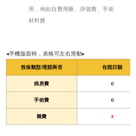
用，例如自費用藥、掛號費、手術
材料費
◂手機版面時，表格可左右滑動▸
投保類型/理賠與否
住院日額
Ｏ
病房費
Ｏ
手術費
Ｘ
雜費