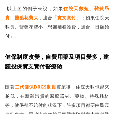
以上面的例子來說，如果
住院天數短
、
雜費昂
貴
、
醫藥花費大
，適合「
實支實付
」；如果住院天
數長、醫藥花費小、想彌補看護費，適合「日額給
付」。
健保制度改變，自費用藥及項目變多，建
議投保實支實付醫療險
隨著
二代健保DRGS制度
實施後，住院天數也越來
越低，在新穎昂貴的醫療器材、藥物、特殊耗材
等，健保都不給付的狀況下，許多項目都要由民眾