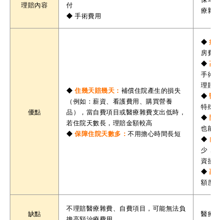
付
理賠內容
療雜
◆ 手術費用
◆
病
房費
◆
高
手術
理賠
◆
住幾天賠幾天：
補償住院產生的損失
◆
醫
（例如：薪資、看護費用、購買營養
特殊材
品），當自費項目或醫療雜費支出低時，
優點
搜尋
◆
門
若住院天數長，理賠金額較高
也能
◆
保障住院天數多：
不用擔心時間長短
◆
自
少，
資損
◆
副
額度
不理賠醫療雜費、自費項目，可能無法負
缺點
醫療
擔高額治療費用