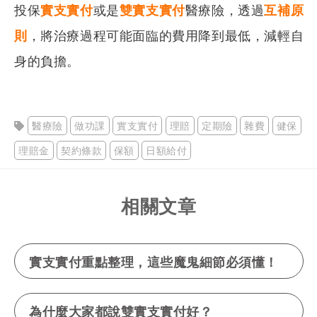
投保
實支實付
或是
雙實支實付
醫療險，透過
互補原
則
，將治療過程可能面臨的費用降到最低，減輕自
身的負擔。
醫療險
做功課
實支實付
理賠
定期險
雜費
健保
理賠金
契約條款
保額
日額給付
相關文章
實支實付重點整理，這些魔鬼細節必須懂！
為什麼大家都說雙實支實付好？