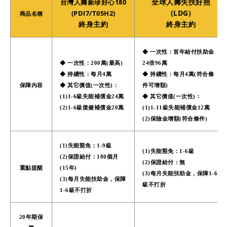
全球人壽失扶好照
台灣人壽新珍好心180
(LDG)
(PDI7/T05H2)
商品名稱
終身主約
終身主約
◆ 一次性：首年給付扶助金
◆ 一次性：200萬(最高)
24倍96萬
◆ 持續性：每月4萬
◆ 持續性：每月4萬(符合條
保障內容
◆ 其它價值(一次性)：
件可增額)
(1)1-6級失能補償金24萬
◆ 其它價值(一次性)：
(2)1-6級復健補償金20萬
(1)1-11級失能補償金12萬
(2)保險金增額(符合條件)
(1)失能豁免：1-9級
(1)失能豁免：1-6級
(2)保證給付：180個月
(2)保證給付：無
重點提醒
(15年)
(3)每月失能扶助金，保障1-6
(3)每月失能扶助金，保障
級不打折
1-6級不打折
20年期保