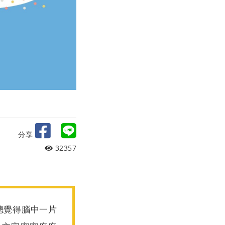
分享
32357
總覺得腦中一片