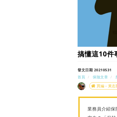
搞懂這10
發文日期 20210531
首頁
保險文章
買編－黃志
業務員介紹保