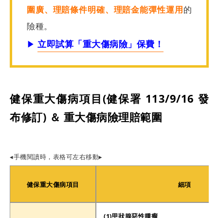
圍廣、理賠條件明確、理賠金能彈性運用
的
險種。
立即試算「重大傷病險」保費！
▶︎
健保重大傷病項目(健保署 113/9/16 發
布修訂) ＆
重大傷病險理賠範圍
◂手機閱讀時，表格可左右移動▸
健保重大傷病項目
細項
(1)甲狀腺惡性腫瘤