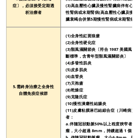
症〕，必須接受定期透
(3)高血壓性心臟及慢性腎臟病伴有心臟
析治療者
性腎病或末期腎病(高血壓性心臟及慢
臟衰竭合併第5期慢性腎病或末期腎病)
(1)全身性紅斑狼瘡
(2)全身性硬化症
(3)類風濕關節炎〔符合 1987 美國風
斷標準，含青年型類風濕關節炎〕
(4)多發性肌炎
(5)皮多肌炎
(6)血管炎
(7)天孢瘡
5.需終身治療之全身性
(8)乾燥症
自體免疫症候群
(9)克隆氏症
(10)慢性潰瘍性結腸炎
(11)皮膚粘膜淋巴結綜合症（川崎病）
者：
搜尋
a.伴隨冠狀動脈50%以上程度狹窄者
瘤，大小超過 8mm，持續超過 1 個月
b. 伴隨冠狀動脈瘤，大小6-8mm，持續