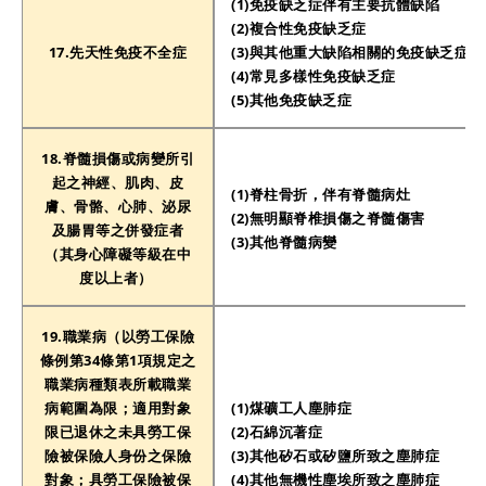
(1)免疫缺乏症伴有主要抗體缺陷
(2)複合性免疫缺乏症
17.先天性免疫不全症
(3)與其他重大缺陷相關的免疫缺乏症
(4)常見多樣性免疫缺乏症
(5)其他免疫缺乏症
18.脊髓損傷或病變所引
起之神經、肌肉、皮
(1)脊柱骨折，伴有脊髓病灶
膚、骨骼、心肺、泌尿
(2)無明顯脊椎損傷之脊髓傷害
及腸胃等之併發症者
(3)其他脊髓病變
（其身心障礙等級在中
度以上者）
19.職業病（以勞工保險
條例第34條第1項規定之
職業病種類表所載職業
病範圍為限；適用對象
(1)煤礦工人塵肺症
限已退休之未具勞工保
(2)石綿沉著症
險被保險人身份之保險
(3)其他矽石或矽鹽所致之塵肺症
對象；具勞工保險被保
(4)其他無機性塵埃所致之塵肺症