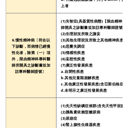
上者
(1)失智症(具器質性病態)【限由精神
師開具之診斷書並加註專科醫師證號】
(2)生理狀況所致之譫妄
6.慢性精神病〔符合以
(3)其他生理狀況所致之其他精神疾患
下診斷，而病情已經慢
(4)思覺失調症
性化者，除第（一）項
(5)情感性疾患
外，限由精神科專科醫
(6)妄想性疾患
師所開具之診斷書並加
(7)廣泛性發展疾患
註專科醫師證號〕
a.自閉性疾患
b.其他兒童期崩解疾患
c.其他廣泛性發展疾患(含亞斯伯格症候
d.未明示之廣泛性發展疾患
(1)先天性缺碘症候群(含先天性甲狀腺低
(2)胰島素依賴型糖尿病
(3)尿崩症
(4)腎上腺性生殖器疾患