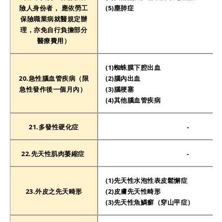
險人身份者， 應依勞工
(5)塵肺症
保險職業病就醫規定辦
理，亦免自行負擔部分
醫療費用）
(1)蜘蛛膜下腔出血
20.急性腦血管疾病（限
(2)腦內出血
急性發作後一個月內）
(3)腦梗塞
(4)其他腦血管疾病
21.多發性硬化症
-
22.先天性肌肉萎縮症
-
(1)先天性水泡性表皮鬆懈症
23.外皮之先天畸形
(2)皮膚先天性畸形
(3)先天性魚鱗癬（穿山甲症）