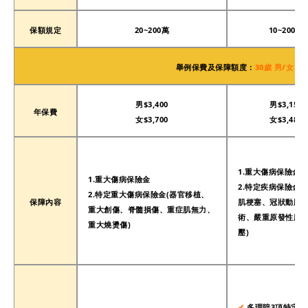
保額規定
20~200萬
10~200萬
舉例保費及保障額度：
30歲 男/女 保
男$3,400
男$
3,150
年保費
女$3,700
女$
3,480
1.重大傷病保險金
1.重大傷病保險金
2.特定疾病保險金(
2.特定重大傷病保險金(器官移植、
保障內容
肌梗塞、冠狀動脈
重大創傷、脊髓損傷、重症肌無力、
術、嚴重原發性肺
重大燒燙傷)
壓)
✔︎
多理賠3項特定疾