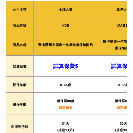
公司名稱
全球人壽
凱基人壽
商品代號
XDE
MAJIEA
醫卡健康一年期重
商品名稱
醫卡讚重大傷病一年期健康保險附約
康保險附約
試算保費$
試算保費
試算保費
投保年齡
0~65歲
0~65歲
續保至80歲
續保至80歲
續保年齡
保證續保
保證續保
31天
30天
疾病等待期
(癌症91天)
(癌症90天)