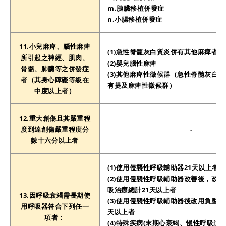
m.胰臟移植併發症
n.小腸移植併發症
11.小兒麻痺、腦性麻痺
(1)急性脊髓灰白質炎併有其他麻痺者
所引起之神經、肌肉、
(2)嬰兒腦性麻痺
骨骼、肺臟等之併發症
(3)其他麻痺性徵候群（急性脊髓灰白
者（其身心障礙等級在
有提及麻痺性徵候群）
中度以上者）
12.重大創傷且其嚴重程
度到達創傷嚴重程度分
-
數十六分以上者
(1)使用侵襲性呼吸輔助器21天以上者
(2)使用侵襲性呼吸輔助器改善後，改
吸治療總計21天以上者
13.因呼吸衰竭需長期使
(3)使用侵襲性呼吸輔助器後改用負壓呼
用呼吸器符合下列任一
天以上者
項者：
(4)特殊疾病(末期心衰竭、慢性呼吸道