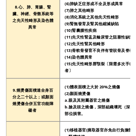
(6)肺缺乏症形成不全及形成異常
8.心、肺、胃腸、腎
(7)肺之其他畸形
臟、神經、骨骼系統等
(8)消化系統之其他先天性畸形
之先天性畸形及染色體
(9)腎無發育及腎其他縮減缺陷
異常
(10)腎囊腫性疾病
(11)先天性腎盂及輸尿管之阻塞性缺陷
(12)先天性腎其他畸形
(13)骨軟骨發育不良伴有管狀骨及脊椎
(14)染色體異常
(15)先天性畸形唇顎裂〔限需多次手術
者〕
(1)體表面積之大於 20%之燒傷
9.燒燙傷面積達全身百
(2)顏面燒燙傷
分之二十以上；或顏面
a.眼及其附屬器官之燒傷
燒燙傷合併五官功能障
b.臉及頭之燒傷，深部組織壞死（深三
礙者
部位損害。
(1)移植器官(摘取器官亦免自行負擔部