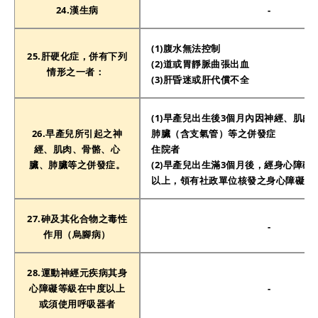
24.漢生病
-
(1)腹水無法控制
25.肝硬化症，併有下列
(2)道或胃靜脈曲張出血
情形之一者：
(3)肝昏迷或肝代償不全
(1)早產兒出生後3個月內因神經、肌肉
26.早產兒所引起之神
肺臟（含支氣管）等之併發症
經、肌肉、骨骼、心
住院者
臟、肺臟等之併發症。
(2)早產兒出生滿3個月後，經身心障礙
以上，領有社政單位核發之身心障礙手
27.砷及其化合物之毒性
-
作用（烏腳病）
28.運動神經元疾病其身
心障礙等級在中度以上
-
或須使用呼吸器者