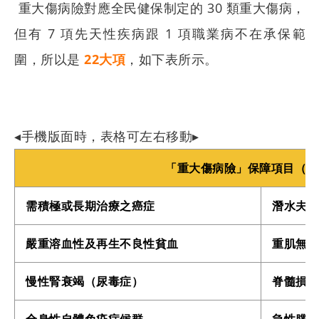
重大傷病險對應全民健保制定的 30 類重大傷病，
但有 7 項先天性疾病跟 1 項職業病不在承保範
圍，所以是
22大項
，如下表所示。
搜尋
◂手機版面時，表格可左右移動▸
「重大傷病險」保障項目（ 2
需積極或長期治療之癌症
潛水夫症
嚴重溶血性及再生不良性貧血
重肌無力
慢性腎衰竭（尿毒症）
脊髓損
全身性自體免疫症候群
急性腦