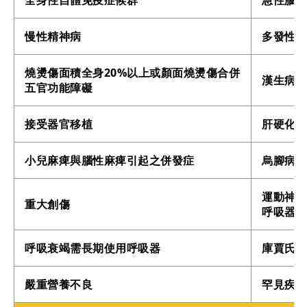
慢性精神病
多發性
燒燙傷面積全身20%以上或顏面燒燙傷合併
漢生病
五官功能障礙
接受器官移植
肝硬化
小兒麻痺與腦性麻痺引起之併發症
烏腳病
運動神經
重大創傷
呼吸器（
呼吸衰竭需長期使用呼吸器
庫賈氏
嚴重營養不良
罕見疾