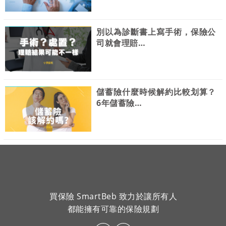
別以為診斷書上寫手術，保險公
司就會理賠…
儲蓄險什麼時候解約比較划算？
6年儲蓄險…
買保險 SmartBeb 致力於讓所有人
都能擁有可靠的保險規劃