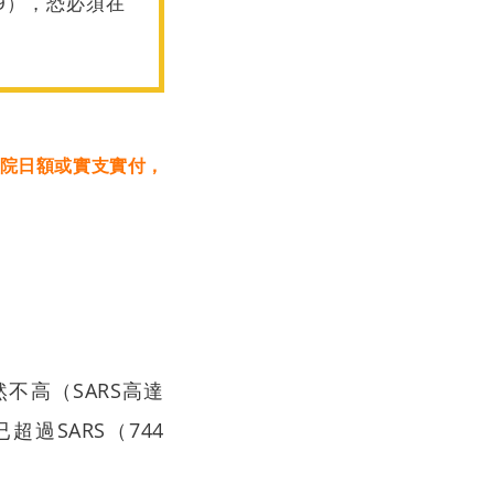
9），恐必須在
搜尋
院日額或實支實付，
不高（SARS高達
過SARS（744