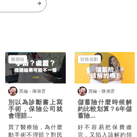
醫療險
財務規劃
買編－陳湘雲
買編－陳湘雲
別以為診斷書上寫
儲蓄險什麼時候解
手術，保險公司就
約比較划算？6年儲
會理賠…
蓄險…
買了醫療險，為什麼
好不容易把保費繳
動手術不理賠？對民
完，又陷入該解約領