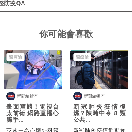
整防疫QA
你可能會喜歡
醫療險
醫療險
新聞編輯室
新聞編輯室
畫面震撼！電視台
新冠肺炎疫情復
太前衛 網路直播心
燃？陳時中令 8 類
臟手…
公共…
英國一名心臟外科醫
新冠肺炎疫情近期逐