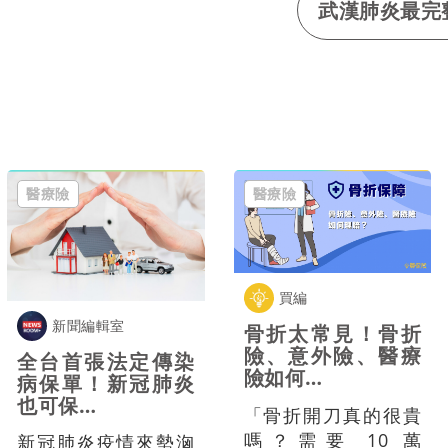
武漢肺炎最完
醫療險
醫療險
買編
新聞編輯室
骨折太常見！骨折
險、意外險、醫療
全台首張法定傳染
險如何…
病保單！新冠肺炎
也可保…
「骨折開刀真的很貴
嗎？需要 10 萬
新冠肺炎疫情來勢洶