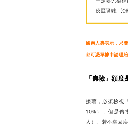
一定要先檢視
疫區隔離、治
國泰人壽表示，只
都可憑單據申請理
「壽險」額度
接著，必須檢視「
10%），但是傳
人）。若不幸因