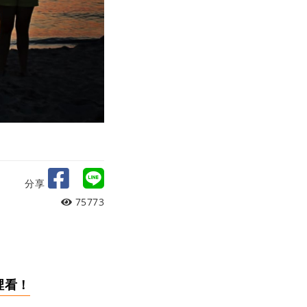
分享
75773
裡看！