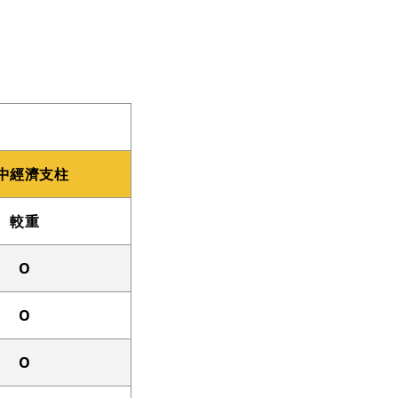
中經濟支柱
較重
O
O
O