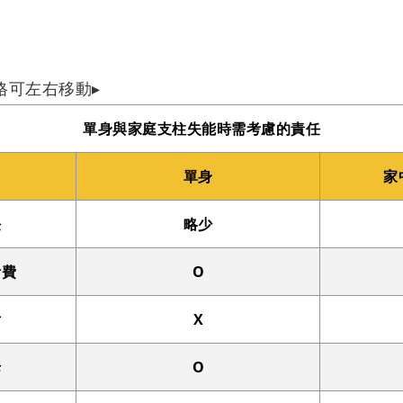
格可左右移動▸
單身與家庭支柱失能時需考慮的責任
單身
家
任
略少
活費
O
女
X
母
O