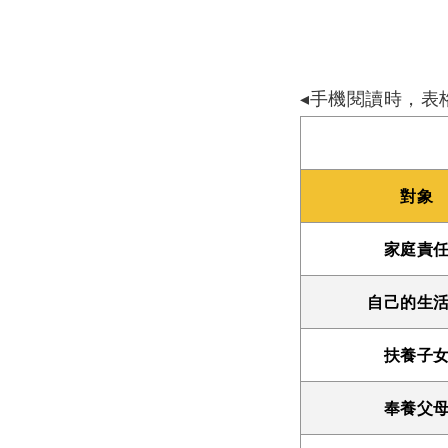
◂手機閱讀時，表
對象
家庭責
自己的生
扶養子
奉養父