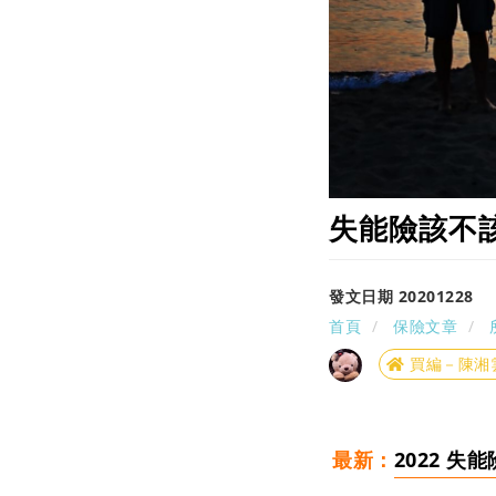
失能險該不
發文日期 20201228
首頁
保險文章
買編－陳湘
最新：
2022 