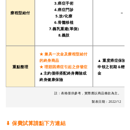
3.癌症手術
4.癌症門診
療程型給付
－
5.放/化療
6.骨髓移植
7.義乳重建(單側)
8.義肢
★ 兼具一次金及療程型給付
的終身商品
▲ 重度癌症保險
重點整理
★ 理賠因癌症引起之併發症
申領之初期＆輕度
▲主約僅得搭配終身壽險或
金
終身健康保險
註：表格僅供參考，實際應以商品條款為主。
製表日期：2022/12
⬇︎
保費試算請點下方連結