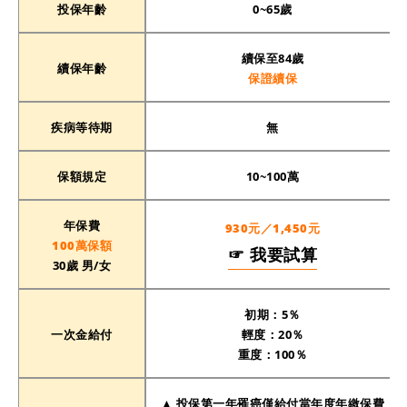
投保年齡
0~65歲
續保至84歲
續保年齡
保證續保
疾病等待期
無
保額規定
10~100萬
年保費
930元／1,450元
100萬保額
☞ 我要試算
30歲 男/女
初期：5％
一次金給付
輕度：20％
重度：100％
▲ 投保第一年罹癌僅給付當年度年繳保費