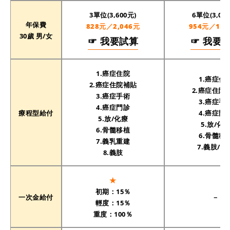
3單位(3,600元)
6單位(3,00
年保費
828元／2,046元
954元／1,5
30歲 男/女
☞ 我要試算
☞ 我要
1.癌症住院
1.癌症住
2.癌症住院補貼
2.癌症住院
3.癌症手術
3.癌症手
4.癌症門診
療程型給付
4.癌症門
5.放/化療
5.放/化
6.骨髓移植
6.骨髓移
7.義乳重建
7.義肢/義
8.義肢
★
初期：15％
一次金給付
－
輕度：15％
重度：100％