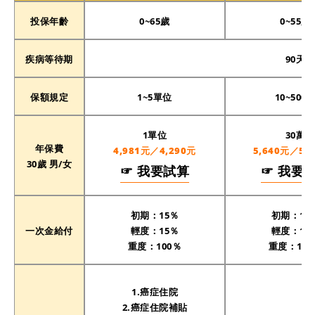
投保年齡
0~65歲
0~55歲
疾病等待期
90天
保額規定
1~5單位
10~500
1單位
30萬
年保費
4,981元／4,290元
5,640元／5,1
30歲 男/女
☞ 我要試算
☞ 我要
初期：15％
初期：10
一次金給付
輕度：15％
輕度：10
重度：100％
重度：100
1.癌症住院
2.癌症住院補貼