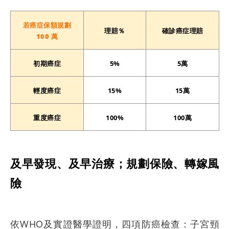
若癌症保額規劃
理賠％
確診癌症理賠
100 萬
初期癌症
5%
5萬
輕度癌症
15%
15萬
重度癌症
100%
100萬
及早發現、及早治療；規劃保險、轉嫁風
險
依WHO及實證醫學證明，四項防癌檢查：子宮頸