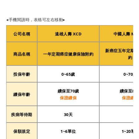
◂手機閱讀時，表格可左右移動▸
公司名稱
遠雄人壽 XCD
中國人壽 MAJ
新癌症五年定期醫
商品名稱
一年定期癌症健康保險附約
約
投保年齡
0~65歲
0~70歲
續保至70歲
續保至85
續保年齡
保證續保
保證續保
疾病等待期
30天
保額規定
1~6單位
1~20單