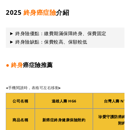
2025
終身癌症險
介紹
► 終身險優點：繳費期滿保障終身、保費固定
► 終身險缺點：保費較高、保額較低
● 終身
癌症險推薦
◂手機閱讀時，表格可左右移動▸
公司名稱
遠雄人壽 HG6
台灣人壽 NTCC
珍愛守護防癌終身
商品名稱
新癌症終身健康保險附約
附約