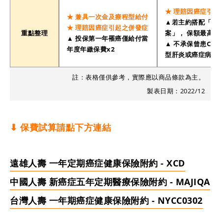
★ 理賠因癌症引
★ 兼具一次金及療程型給付
▲若主約搭配「全
★ 理賠因癌症引起之併發症
重點整理
案」， 保額最高投
▲ 投保第一年罹癌僅給付當
▲ 不承保曾患C型
年度年繳保費x2
型肝炎或癌症病史
註：表格僅供參考，實際應以商品條款為主。
製表日期：2022/12
⬇︎
保費試算請點下方連結
遠雄人壽 一年定期癌症健康保險附約 - XCD
中國人壽 新癌症五年定期醫療保險附約 - MAJIQA
台灣人壽 一年期癌症健康保險附約 - NYCC0302