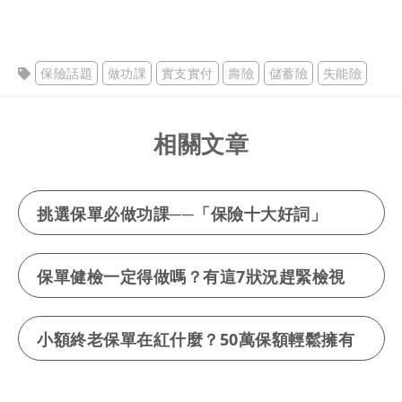
保險話題
做功課
實支實付
壽險
儲蓄險
失能險
相關文章
挑選保單必做功課──「保險十大好詞」
保單健檢一定得做嗎？有這7狀況趕緊檢視
小額終老保單在紅什麼？50萬保額輕鬆擁有