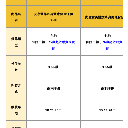
商品名
安享醫靠終身醫療健康保險
實全實美醫療終身健康保險 R
稱
PHE
主約
主約
保單類
住院日額，
75歲起啟動實支實
住院日額，
76歲起啟動實支
型
付
付
投保年
0-65歲
0-65歲
齡
理賠方
正本理賠
正本理賠
式
繳費年
10.20.30年
10.15.20年
期