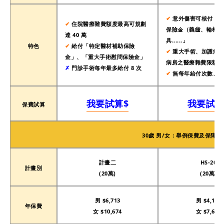
✔︎
意外傷害可核付「附
✔︎
住院醫療雜費額度最高可規劃
保險金（義齒、輪椅、
達 40 萬
具......」
特色
✔︎
給付「特定醫材補助保險
✔︎
重大手術、加護病房
金」、「重大手術慰問保險金」
病房之醫療雜費限額＊2
✗
門診手術每年最多給付 8 次
✔︎
無每年給付次數、金
我要試算$
我要試算
保費試算
30歲 男/女：
舉例保費及保障額
計畫二
HS-20
計畫別
(20萬)
(20萬)
男 $6,713
男 $4,146
年保費
女 $10,674
女 $7,612