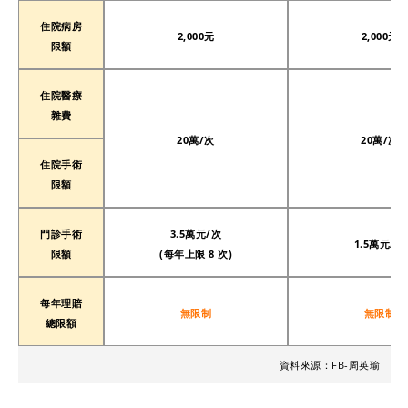
住院病房
2,000元
2,000元
限額
住院醫療
雜費
20萬/次
20萬/次
住院手術
限額
門診手術
3.5萬元/次
1.5萬元/次
限額
(每年上限 8 次)
每年理賠
無限制
無限制
總限額
資料來源：FB-周英瑜