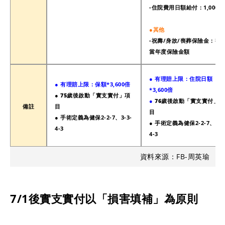
-住院費用日額給付：
1,000/
●
其他
-祝壽/身故/喪葬保險金：壽
當年度保險金額
●
有理賠上限：住院日額
●
有理賠上限：保額*3,600倍
*3,600倍
●
75歲後啟動「
實支實付」項
●
76歲後啟動「
實支實付」項
備註
目
目
● 手術定義為健保2-2-7、3-3-
● 手術定義為健保2-2-7、3-3
4-3
4-3
資料來源：FB-周英瑜
7/1後實支實付以「損害填補」為原則