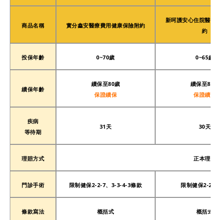
新呵護安心住院醫療
商品名稱
實分鑫安醫療費用健康保險附約
約
投保年齡
0~70歲
0~65歲
續保至80歲
續保至80歲
搜尋
續保年齡
保證續保
保證續保
疾病
31天
30天
等待期
理賠方式
正本理賠
門診手術
限制健保2-2-7、3-3-4-3條款
限制健保2-2-
條款寫法
概括式
概括式