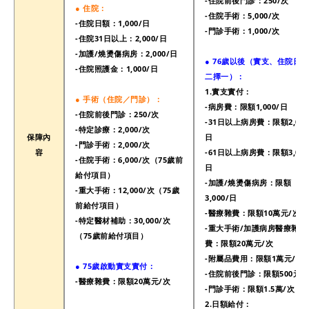
-住院前後門診：
250/次
● 住院：
-住院手術：5
,000/次
-住院日額：1,000/日
-門診手術：1
,000/次
-
住院31日以上：
2,000/日
-加護/燒燙傷病房：
2,000/日
● 76歲以後（實支、住院日額
-住院照護金：
1,000/日
二擇一）：
1.實支實付：
●
手術（住院／門診）：
-病房費：
限額
1,000/日
-住院前後門診：
250/次
-
31日以上
病房費
：
限額
2,000
-特定診療：2
,000/次
保障內
日
-門診手術：2
,000/次
容
-
61日以上
病房費
：
限額3
,000
-住院手術：6
,000/次（75歲前
日
給付項目
）
-加護/燒燙傷病房：
限額
-重大手術：12
,000/次
（
75歲
3
,000/日
前給付項目
）
-醫療雜費：
限額10萬元/次
-特定醫材補助：30
,000/次
-重大手術/加護病房
醫療雜
（
75歲前給付項目
）
費：
限額20萬元/次
-
附屬品費用：
限額1萬元/次
● 75歲啟動實支實付：
-住院前後門診
：
限額500元/
-醫療雜費：
限額20萬元/次
-
門診手術：限額1.5萬
/次
2.日額給付：