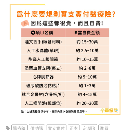
醫療險
做功課
實支實付
正本
定期險
雜費