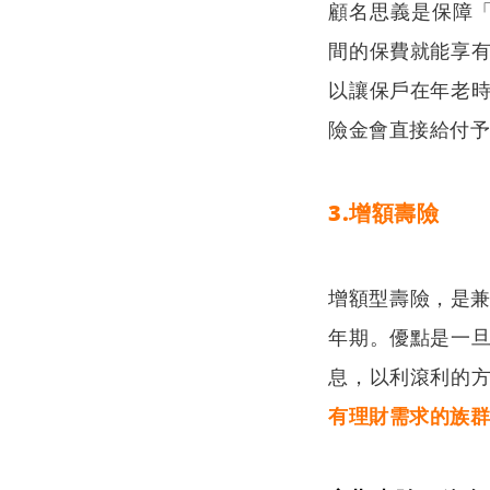
顧名思義是保障「終
間的保費就能享
以讓保戶在年老
險金會直接給付
3.增額壽險
增額型壽險，是
年期。優點是一
息，以利滾利的
有理財需求的族