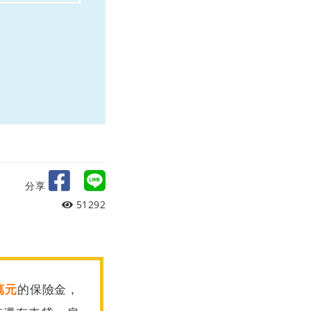
分享
51292
萬元
的保險金，