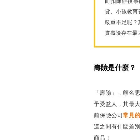
而扣除辦後事
貸、小孩教育
嚴重不足呢？
實壽險存在最
壽險是什麼？
「壽險」，顧名
予受益人，其最
前保險公司
常見
這之間有什麼差
商品！