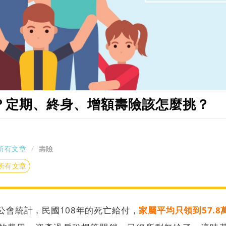
？定期、終身、增額壽險該怎麼挑？
所有文章
壽險
所有文章
公會統計，民國
108
年的死亡給付，
家屬平均只領到57.8