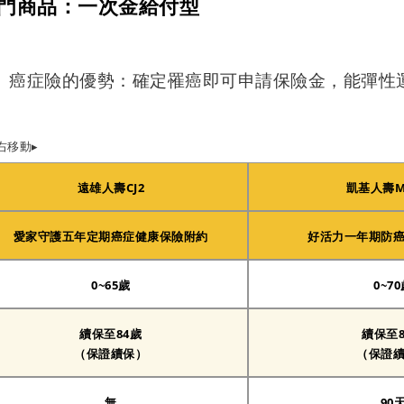
熱門商品：一次金給付型
」癌症險的優勢：確定罹癌即可申請保險金，能彈性
右移動▸
遠雄人壽CJ2
凱基人壽MA
愛家守護五年定期癌症健康保險附約
好活力一年期防
0~65歲
0~7
續保至84歲
續保至8
（保證續保）
（保證
無
90