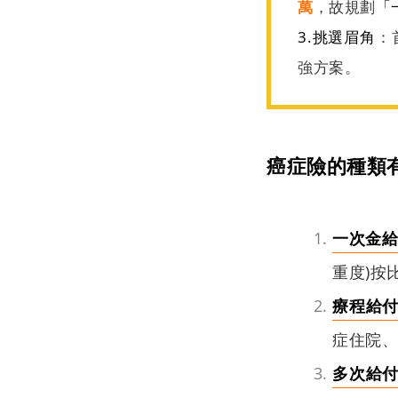
萬
，故規劃
「
3.
挑選眉角
：
強方案。
癌症險的種類
一次金
重度)按
療程給
症住院、
多次給