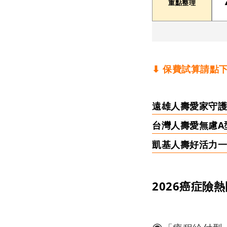
重點整理
⬇︎
保費試算請點
遠雄人壽愛家守護
台灣人壽愛無慮A型
凱基人壽好活力一年
2026癌症險
◉