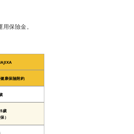
運用保險金。
JIXA
癌健康保險附約
0歲
5歲
續保）
天