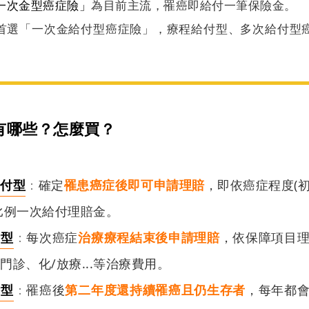
一次金型癌症險」
為目前主流，罹癌即給付一筆保險金。
首選「一次金給付型癌症險」，療程給付型、多次給付型
有哪些？怎麼買？
給付型
：
確定
罹患癌症後即可申請理賠
，即依癌症程度(
比例一次給付理賠金。
付型
：
每次癌症
治療療程結束後申請理賠
，依保障項目
門診、化/放療...等治療費用
。
付型
：
罹癌後
第二年度還持續罹癌且仍生存者
，每年都