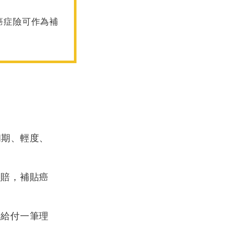
癌症險可作為補
初期、輕度、
理賠，
補貼癌
會給付一筆理