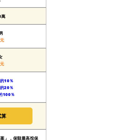
00萬
 男
0元
女
0元
的10％
的20％
的100％
試算
專案」，保額最高投保