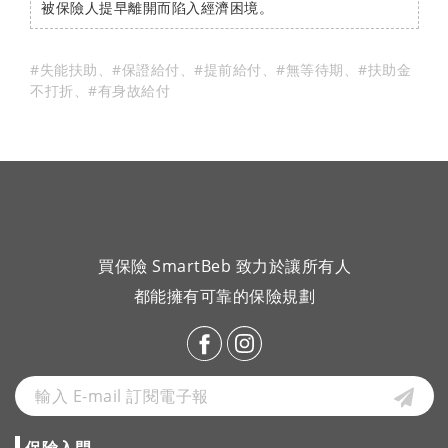
被保險人提早離開而陷入經濟困境。
#失能扶助
、
#保證給付
、
#提前給付
、
#無等待期
、
#扶助金
不打折
、
#有身故給付
買保險 SmartBeb 致力於讓所有人
都能擁有可靠的保險規劃