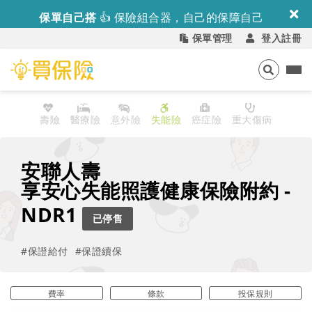
保單自己搭
👍
保險組合器，自己的保障自己
配！ >>
保單管理
登入註冊
壽險
醫療險
意外險
失能險
癌症險
重大傷病
安聯人壽
享安心失能照護健康保險附約
-
NDR1
已停售
#保證給付
#保證續保
費率
條款
投保規則