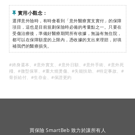
實用小觀念：
選擇意外險時，有時會看到「意外醫療實支實付」的保障
項目，這也是目前規劃保險時必備的考量點之一。只要在
受傷治療後，準備好醫療期間所有收據，無論有無住院，
都可以在保障額度的上限內，憑收據的支出來理賠，好填
補我們的醫療損失。
#終身還本
、
#意外實支
、
#意外日額
、
#意外手術
、
#意外死
殘
、
#微型保單
、
#重大燒燙傷
、
#失能扶助
、
#特定事故
、
#
骨折給付
、
#生存金
、
#保證更約
買保險 SmartBeb 致力於讓所有人