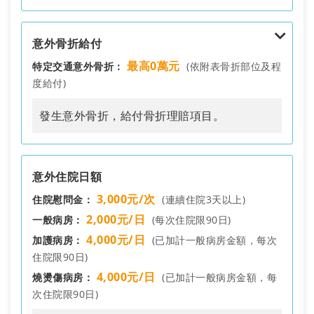
體表面積 20%~29%
以上之三度燒傷或臉及頭之燒傷，
11
5萬元
第四級
35%
深部組織壞死（深三度），伴有
意外骨折給付
身體部份損害
最高0萬元
特定交通意外骨折：
(依附表骨折部位及程
第五級
眼及其附屬器官之燒傷
5%
度給付)
發生意外骨折，給付骨折理賠項目。
完全骨折
不完全骨折
骨骼龜裂
骨折項目
(給付100%)
(給付50%)
(給付25%)
意外住院日額
3,000元/次
住院慰問金：
(連續住院3天以上)
1. 鼻骨、眶骨
0萬元
0萬元
0萬元
(含顴骨)
2,000元/日
一般病房：
(每次住院限90日)
4,000元/日
加護病房：
(已加計一般病房金額，每次
2. 掌骨、指骨
0萬元
0萬元
0萬元
住院限90日)
3. 蹠骨、趾骨
0萬元
0萬元
0萬元
4,000元/日
燒燙傷病房：
(已加計一般病房金額，每
次住院限90日)
4. 下顎
0萬元
0萬元
0萬元