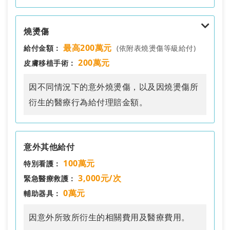
失能等級
給付金額
燒燙傷
1
100萬元
最高200萬元
給付金額：
(依附表燒燙傷等級給付)
2
90萬元
200萬元
皮膚移植手術：
3
80萬元
因不同情況下的意外燒燙傷，以及因燒燙傷所
衍生的醫療行為給付理賠金額。
4
70萬元
5
60萬元
等級
說明
給付比例
6
50萬元
意外其他給付
第一級
體表面積 70%以上之三度燒傷
100%
100萬元
特別看護：
7
40萬元
體表面積 50%~69%
3,000元/次
緊急醫療救護：
第二級
75%
以上之三度燒傷
8
30萬元
0萬元
輔助器具：
體表面積 30%~49%
9
20萬元
第三級
50%
因意外所致所衍生的相關費用及醫療費用。
以上之三度燒傷
10
10萬元