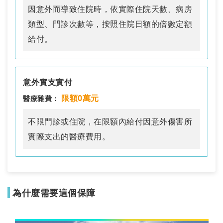
(齒槽醫療除外)
因意外而導致住院時，依實際住院天數、病房
5. 肋骨
0萬元
0萬元
0萬元
類型、門診次數等，按照住院日額的倍數定額
給付。
6. 鎖骨
0萬元
0萬元
0萬元
7. 橈骨或尺骨
0萬元
0萬元
0萬元
意外實支實付
8. 膝蓋骨
0萬元
0萬元
0萬元
限額0萬元
醫療雜費：
9. 肩胛骨
0萬元
0萬元
0萬元
不限門診或住院，在限額內給付因意外傷害所
10. 椎骨
(包括胸椎、
0萬元
0萬元
0萬元
實際支出的醫療費用。
腰椎及尾骨)
11. 骨盤
(包括腸骨、
0萬元
0萬元
0萬元
恥骨、坐骨、
為什麼需要這個保障
薦骨)
12. 頭蓋骨
0萬元
0萬元
0萬元