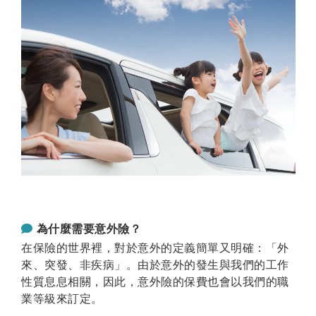
13. 臂骨
0萬元
0萬元
0萬元
14.
0萬元
0萬元
0萬元
橈骨及尺骨
15. 腕骨
0萬元
0萬元
0萬元
(一手或雙手)
16.
0萬元
0萬元
0萬元
脛骨或腓骨
17. 踝骨
0萬元
0萬元
0萬元
(一足或雙足)
18. 股骨
0萬元
0萬元
0萬元
為什麼需要意外險？
19.
在保險的世界裡，對於意外的定義簡單又明確：「外
0萬元
0萬元
0萬元
脛骨及腓骨
來、突發、非疾病」。由於意外的發生與我們的工作
性質息息相關，因此，意外險的保費也會以我們的職
20. 大腿骨頸
0萬元
0萬元
0萬元
業等級來訂定。