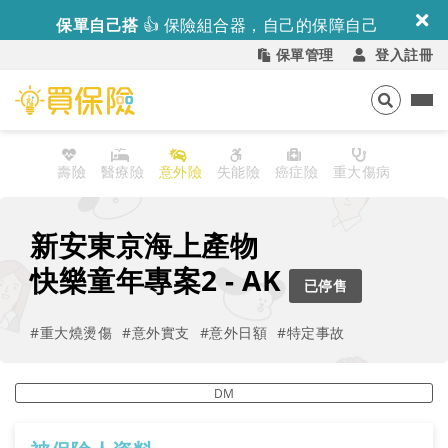
保單自己搭
👍
保險組合器，自己的保障自己
配！ >>
保單管理
登入註冊
壽險
醫療險
意外險
失能險
癌症險
重大傷病
新安東京海上產物
快樂童年專案2
-
AK
已停售
#重大燒燙傷
#意外實支
#意外日額
#特定事故
DM